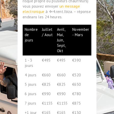
risque propre ou plusieurs chauffeurs)
vous pouvez envoyer
un message
electronique
à 4×4.rent.Ibiza. – réponse
endeans les 24 heures.
Nombre
Juillet
Avril,
November
de
/ Aout
Mai,
- Mars
jours
Juin,
Sept,
Okt
1 - 3
€495
€495
€390
jours
4 jours
€660
€660
€520
5 jours
€825
€825
€650
6 jours
€990
€990
€780
7 jours
€1155
€1155
€875
+1 jour
€165
€165
€130