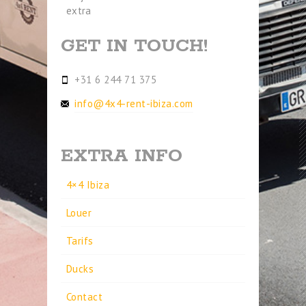
extra
GET IN TOUCH!
+31 6 244 71 375
info@4x4-rent-ibiza.com
EXTRA INFO
4×4 Ibiza
Louer
Tarifs
Ducks
Contact